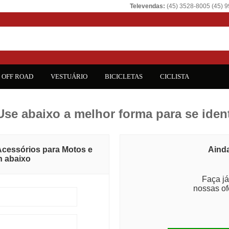
Televendas:
(45) 3528-8005 (45) 
OFF ROAD
VESTUÁRIO
BICICLETAS
CICLISTA
Use abaixo a melhor forma para se ident
 Acessórios para Motos e
Ainda
in abaixo
Faça já
nossas of