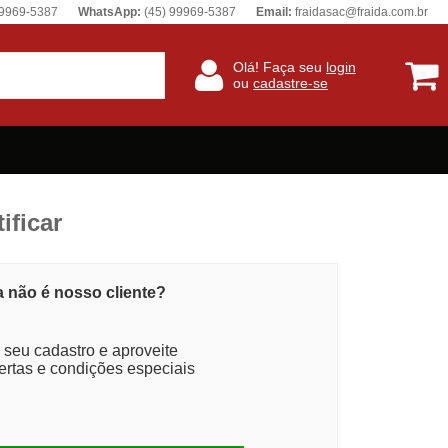
99969-5387
WhatsApp:
(45) 99969-5387
Email:
fraidasac@fraida.com.br
Olá! Faça seu
login
ou
cadastre-se
ificar
 não é nosso cliente?
 seu cadastro e aproveite
ertas e condições especiais