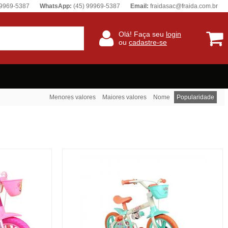
99969-5387
WhatsApp:
(45) 99969-5387
Email:
fraidasac@fraida.com.br
Olá! Faça seu
login
ou
cadastre-se
Menores valores
Maiores valores
Nome
Popularidade