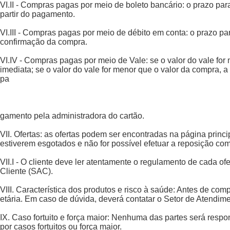
VI.II - Compras pagas por meio de boleto bancário: o prazo par
partir do pagamento.
VI.III - Compras pagas por meio de débito em conta: o prazo p
confirmação da compra.
VI.IV - Compras pagas por meio de Vale: se o valor do vale for
imediata; se o valor do vale for menor que o valor da compra,
pa
gamento pela administradora do cartão.
VII. Ofertas: as ofertas podem ser encontradas na página princ
estiverem esgotados e não for possível efetuar a reposição co
VII.I - O cliente deve ler atentamente o regulamento de cada o
Cliente (SAC).
VIII. Característica dos produtos e risco à saúde: Antes de c
etária. Em caso de dúvida, deverá contatar o Setor de Atendime
IX. Caso fortuito e força maior: Nenhuma das partes será resp
por casos fortuitos ou força maior.