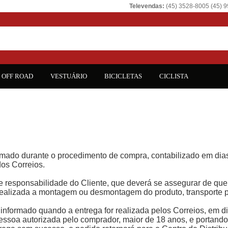
Televendas:
(45) 3528-8005 (45) 
OFF ROAD
VESTUÁRIO
BICICLETAS
CICLISTA
nformado durante o procedimento de compra, contabilizado em di
dos Correios.
e responsabilidade do Cliente, que deverá se assegurar de que
 realizada a montagem ou desmontagem do produto, transporte p
cal informado quando a entrega for realizada pelos Correios, em 
pessoa autorizada pelo comprador, maior de 18 anos, e portand