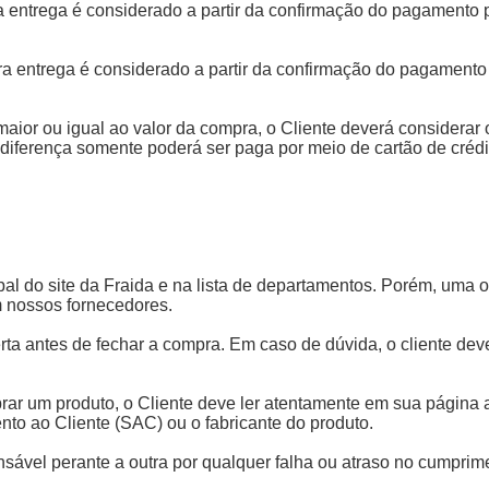
a entrega é considerado a partir da confirmação do pagamento pe
ara entrega é considerado a partir da confirmação do pagamento
 maior ou igual ao valor da compra, o Cliente deverá considerar
 a diferença somente poderá ser paga por meio de cartão de cré
ipal do site da Fraida e na lista de departamentos. Porém, uma 
m nossos fornecedores.
ferta antes de fechar a compra. Em caso de dúvida, o cliente d
omprar um produto, o Cliente deve ler atentamente em sua págin
nto ao Cliente (SAC) ou o fabricante do produto.
onsável perante a outra por qualquer falha ou atraso no cumpri