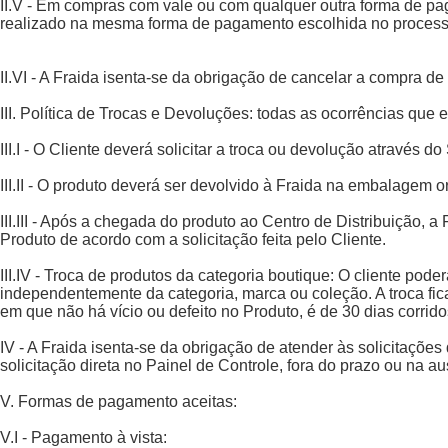
II.V - Em compras com vale ou com qualquer outra forma de p
realizado na mesma forma de pagamento escolhida no proces
II.VI - A Fraida isenta-se da obrigação de cancelar a compra d
III. Política de Trocas e Devoluções: todas as ocorrências qu
III.I - O Cliente deverá solicitar a troca ou devolução através
III.II - O produto deverá ser devolvido à Fraida na embalagem
III.III - Após a chegada do produto ao Centro de Distribuição, a
Produto de acordo com a solicitação feita pelo Cliente.
III.IV - Troca de produtos da categoria boutique: O cliente pode
independentemente da categoria, marca ou coleção. A troca fic
em que não há vício ou defeito no Produto, é de 30 dias corrido
IV - A Fraida isenta-se da obrigação de atender às solicitaçõ
solicitação direta no Painel de Controle, fora do prazo ou na
V. Formas de pagamento aceitas:
V.I - Pagamento à vista: