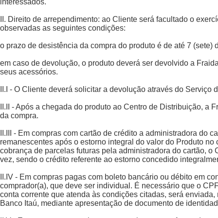
interessados.
II. Direito de arrependimento: ao Cliente será facultado o exe
observadas as seguintes condições:
o prazo de desistência da compra do produto é de até 7 (sete) d
em caso de devolução, o produto deverá ser devolvido a Frai
seus acessórios.
II.I - O Cliente deverá solicitar a devolução através do Serviç
II.II - Após a chegada do produto ao Centro de Distribuição, a F
da compra.
II.III - Em compras com cartão de crédito a administradora do c
remanescentes após o estorno integral do valor do Produto no c
cobrança de parcelas futuras pela administradora do cartão, o
vez, sendo o crédito referente ao estorno concedido integralm
II.IV - Em compras pagas com boleto bancário ou débito em cont
comprador(a), que deve ser individual. É necessário que o CPF
conta corrente que atenda às condições citadas, será enviad
Banco Itaú, mediante apresentação de documento de identida