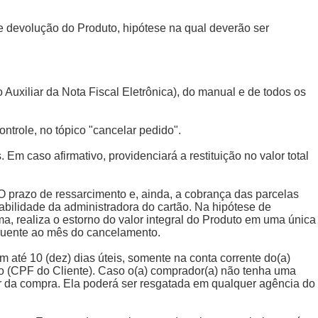
 de devolução do Produto, hipótese na qual deverão ser
xiliar da Nota Fiscal Eletrônica), do manual e de todos os
ontrole, no tópico "cancelar pedido".
. Em caso afirmativo, providenciará a restituição no valor total
. O prazo de ressarcimento e, ainda, a cobrança das parcelas
sabilidade da administradora do cartão. Na hipótese de
a, realiza o estorno do valor integral do Produto em uma única
equente ao mês do cancelamento.
m até 10 (dez) dias úteis, somente na conta corrente do(a)
do (CPF do Cliente). Caso o(a) comprador(a) não tenha uma
 da compra. Ela poderá ser resgatada em qualquer agência do