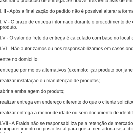
assinar o protocolo de entrega. Se houver três tentativas de en
I.III - Após a finalização do pedido não é possível alterar a fo
I.IV - O prazo de entrega informado durante o procedimento de
produto.
I.V - O valor do frete da entrega é calculado com base no loca
I.VI - Não autorizamos ou nos responsabilizamos em casos ond
entre no domicílio;
entregue por meios alternativos (exemplo: içar produto por janel
realizar instalação ou manutenção de produtos;
abrir a embalagem do produto;
realizar entrega em endereço diferente do que o cliente solicit
realizar entrega a menor de idade ou sem documento de identif
I.VII - A Fraida não se responsabiliza pela retenção de merca
comparecimento no posto fiscal para que a mercadoria seja li