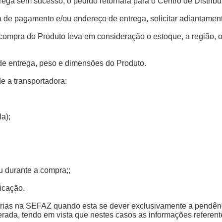
trega sem sucesso, o pedido retornará para o Centro de Distribu
rma de pagamento e/ou endereço de entrega, solicitar adiantament
 compra do Produto leva em consideração o estoque, a região, 
l de entrega, peso e dimensões do Produto.
e a transportadora:
a);
ou durante a compra;;
icação.
dorias na SEFAZ quando esta se dever exclusivamente a pendênci
berada, tendo em vista que nestes casos as informações refere