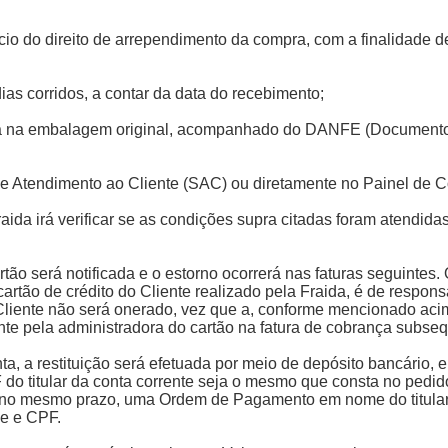
rcício do direito de arrependimento da compra, com a finalidade
ias corridos, a contar da data do recebimento;
da na embalagem original, acompanhado do DANFE (Documento Au
o de Atendimento ao Cliente (SAC) ou diretamente no Painel de C
raida irá verificar se as condições supra citadas foram atendidas
artão será notificada e o estorno ocorrerá nas faturas seguintes
artão de crédito do Cliente realizado pela Fraida, é de respon
 Cliente não será onerado, vez que a, conforme mencionado acim
ente pela administradora do cartão na fatura de cobrança subs
a, a restituição será efetuada por meio de depósito bancário, e
 do titular da conta corrente seja o mesmo que consta no pedi
a, no mesmo prazo, uma Ordem de Pagamento em nome do titular
de e CPF.