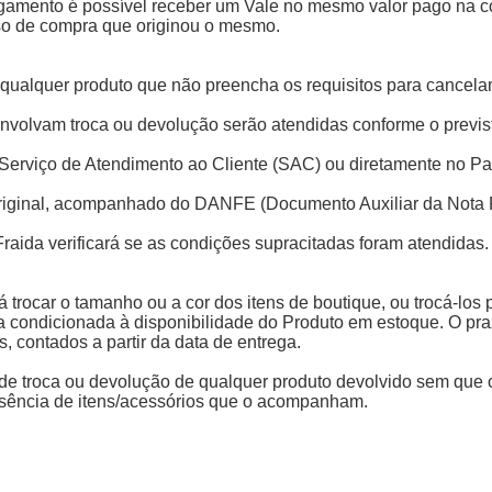
agamento é possível receber um Vale no mesmo valor pago na 
so de compra que originou o mesmo.
e qualquer produto que não preencha os requisitos para cancela
e envolvam troca ou devolução serão atendidas conforme o prev
 do Serviço de Atendimento ao Cliente (SAC) ou diretamente no Pa
 original, acompanhado do DANFE (Documento Auxiliar da Nota F
 Fraida verificará se as condições supracitadas foram atendidas.
rá trocar o tamanho ou a cor dos itens de boutique, ou trocá-los
a condicionada à disponibilidade do Produto em estoque. O pra
s, contados a partir da data de entrega.
es de troca ou devolução de qualquer produto devolvido sem que
 ausência de itens/acessórios que o acompanham.