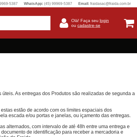
99969-5387
WhatsApp:
(45) 99969-5387
Email:
fraidasac@fraida.com.br
Olá! Faça seu
login
ou
cadastre-se
as úteis. As entregas dos Produtos são realizadas de segunda a
 estas estão de acordo com os limites espaciais dos
ela escada e/ou portas e janelas, ou içamento das entregas.
dias alternados, com intervalo de até 48h entre uma entrega e
o documento de identificação para receber a mercadoria e