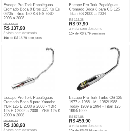
Escape Pro Tork Papaléguas
Escape Pro Tork Papaléguas
Cromado Boca 8 Bros 125 Ks Es
Cromado Boca 8 para CG 125
03/05 - Bros 150 KS ES ESD
Titan ES 2000 a 2004
2003 a 2008
R$ 122,38
R$ 97,90
R$ 172,38
R$ 137,90
à vista com desconto
à vista com desconto
10x
de R$ 9,79 sem juros
10x
de R$ 13,79 sem juros
Escape Pro Tork Papaléguas
Escape Pro Tork Turbo CG 125
Cromado Boca 8 para Yamaha
1977 a 1988 - ML 1982/1988 -
YBR 125 E 2000 a 2008 - YBR
Today 1989 a 1994 - Titan 125
125 ED 2002 a 2008 - YBR 125 K
1994/1999
2000 a 2008
R$ 574,88
R$ 459,90
R$ 136,13
R$ 108,90
à vista com desconto
à vista com desconto
10x
de R$ 45,99 sem juros