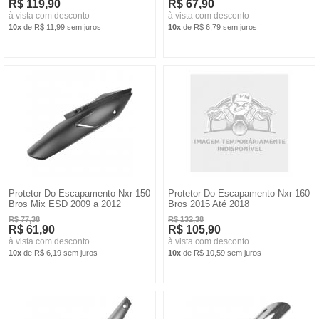
R$ 119,90
R$ 67,90
à vista com desconto
à vista com desconto
10x
de R$ 11,99 sem juros
10x
de R$ 6,79 sem juros
Protetor Do Escapamento Nxr 150
Protetor Do Escapamento Nxr 160
Bros Mix ESD 2009 a 2012
Bros 2015 Até 2018
R$ 77,38
R$ 132,38
R$ 61,90
R$ 105,90
à vista com desconto
à vista com desconto
10x
de R$ 6,19 sem juros
10x
de R$ 10,59 sem juros