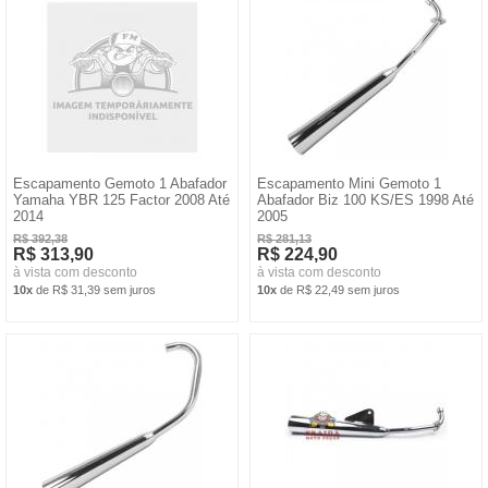
Escapamento Gemoto 1 Abafador
Escapamento Mini Gemoto 1
Yamaha YBR 125 Factor 2008 Até
Abafador Biz 100 KS/ES 1998 Até
2014
2005
R$ 392,38
R$ 281,13
R$ 313,90
R$ 224,90
à vista com desconto
à vista com desconto
10x
de R$ 31,39 sem juros
10x
de R$ 22,49 sem juros