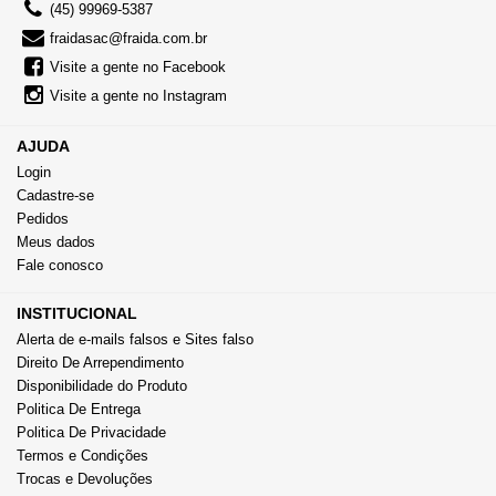
(45) 99969-5387
fraidasac@fraida.com.br
Visite a gente no Facebook
Visite a gente no Instagram
AJUDA
Login
Cadastre-se
Pedidos
Meus dados
Fale conosco
INSTITUCIONAL
Alerta de e-mails falsos e Sites falso
Direito De Arrependimento
Disponibilidade do Produto
Politica De Entrega
Politica De Privacidade
Termos e Condições
Trocas e Devoluções