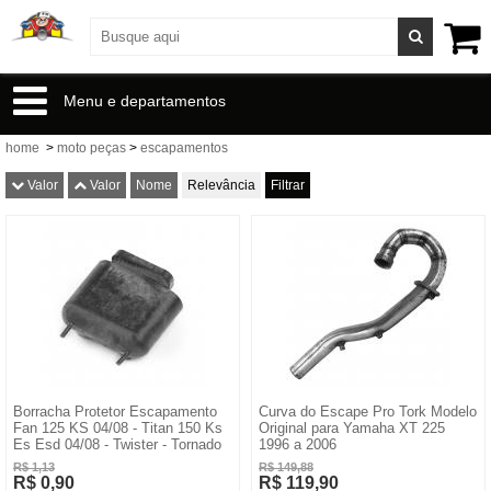
Menu e departamentos
home
>
moto peças
>
escapamentos
Valor
Valor
Nome
Relevância
Filtrar
Borracha Protetor Escapamento
Curva do Escape Pro Tork Modelo
Fan 125 KS 04/08 - Titan 150 Ks
Original para Yamaha XT 225
Es Esd 04/08 - Twister - Tornado
1996 a 2006
R$ 1,13
R$ 149,88
R$ 0,90
R$ 119,90