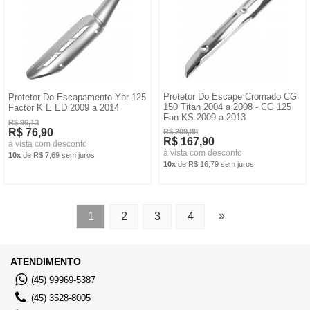
Protetor Do Escape Cromado CG
Protetor Do Escapamento Ybr 125
150 Titan 2004 a 2008 - CG 125
Factor K E ED 2009 a 2014
Fan KS 2009 a 2013
R$ 96,13
R$ 76,90
R$ 209,88
R$ 167,90
à vista com desconto
à vista com desconto
10x
de R$ 7,69 sem juros
10x
de R$ 16,79 sem juros
»
1
2
3
4
ATENDIMENTO
(45) 99969-5387
(45) 3528-8005