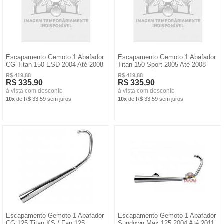
Escapamento Gemoto 1 Abafador
Escapamento Gemoto 1 Abafador
CG Titan 150 ESD 2004 Até 2008
Titan 150 Sport 2005 Até 2008
R$ 419,88
R$ 419,88
R$ 335,90
R$ 335,90
à vista com desconto
à vista com desconto
10x
de R$ 33,59 sem juros
10x
de R$ 33,59 sem juros
Escapamento Gemoto 1 Abafador
Escapamento Gemoto 1 Abafador
CG 125 Titan KS / Fan 125
Sundown Max 125 2004 Até 2011