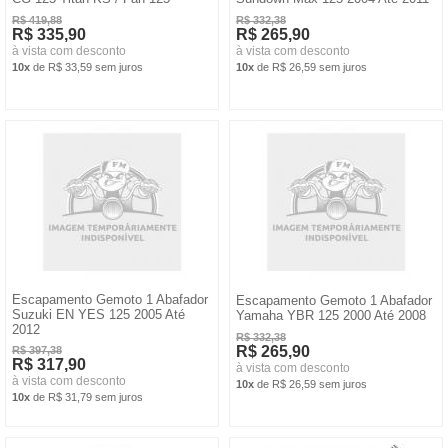
R$ 419,88
R$ 332,38
R$ 335,90
R$ 265,90
à vista com desconto
à vista com desconto
10x
de R$ 33,59 sem juros
10x
de R$ 26,59 sem juros
Escapamento Gemoto 1 Abafador
Escapamento Gemoto 1 Abafador
Suzuki EN YES 125 2005 Até
Yamaha YBR 125 2000 Até 2008
2012
R$ 332,38
R$ 265,90
R$ 397,38
R$ 317,90
à vista com desconto
à vista com desconto
10x
de R$ 26,59 sem juros
10x
de R$ 31,79 sem juros